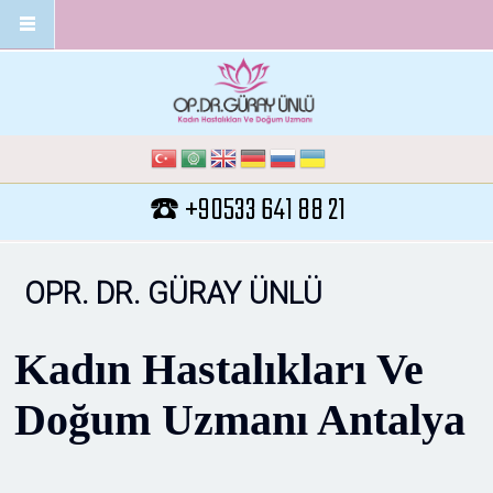
Ana içeriğe atla
☎️ +90533 641 88 21
OPR. DR. GÜRAY ÜNLÜ
Kadın Hastalıkları Ve
Doğum Uzmanı Antalya