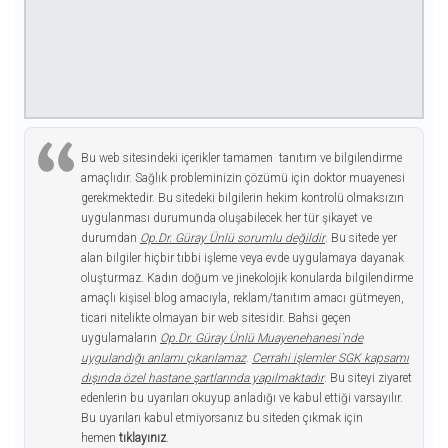
Bu web sitesindeki içerikler tamamen tanıtım ve bilgilendirme
amaçlıdır. Sağlık probleminizin çözümü için doktor muayenesi
gerekmektedir. Bu sitedeki bilgilerin hekim kontrolü olmaksızın
uygulanması durumunda oluşabilecek her tür şikayet ve
durumdan
Op.Dr. Güray Ünlü sorumlu değildir
. Bu sitede yer
alan bilgiler hiçbir tıbbi işleme veya evde uygulamaya dayanak
oluşturmaz. Kadın doğum ve jinekolojik konularda bilgilendirme
amaçlı kişisel blog amacıyla, reklam/tanıtım amacı gütmeyen,
ticari nitelikte olmayan bir web sitesidir. Bahsi geçen
uygulamaların
Op.Dr. Güray Ünlü Muayenehanesi`nde
uygulandığı anlamı çıkarılamaz
.
Cerrahi işlemler SGK kapsamı
dışında özel hastane şartlarında yapılmaktadır
. Bu siteyi ziyaret
edenlerin bu uyarıları okuyup anladığı ve kabul ettiği varsayılır.
Bu uyarıları kabul etmiyorsanız bu siteden çıkmak için
hemen
tıklayınız
.