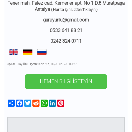
Fener mah. Falez cad. Kemerler apt. No 1 D:8 Muratpaşa
Antalya
( Harita için Lütfen Tıklayın )
gurayunlu@gmail.com
0533 641 88 21
0242 324 0711
Op.Dr.Güray Ünlü içerik Tarihi: Sa, 10/31/2023 - 00:27
HEMEN BİLGİ İSTEYİN
Share
Facebook
Twitter
Reddit
WhatsApp
LinkedIn
Pinterest