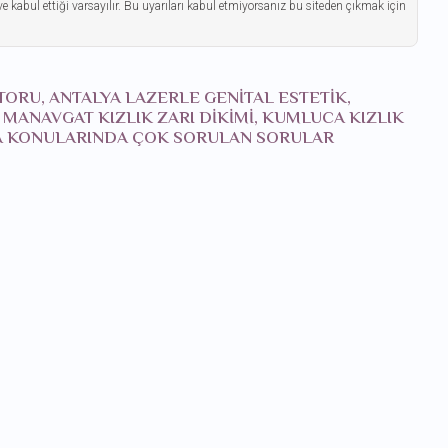
ve kabul ettiği varsayılır. Bu uyarıları kabul etmiyorsanız bu siteden çıkmak için
KTORU, ANTALYA LAZERLE GENITAL ESTETIK,
, MANAVGAT KIZLIK ZARI DIKIMI, KUMLUCA KIZLIK
LYA KONULARINDA ÇOK SORULAN SORULAR