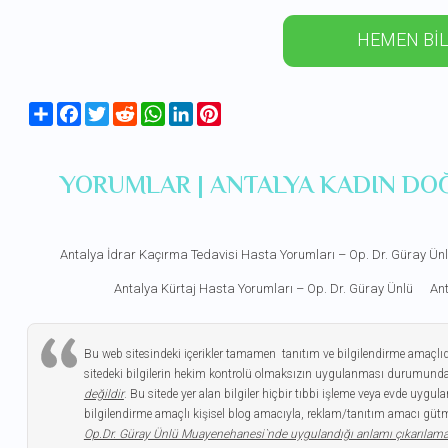
HEMEN BİL
Share
Facebook
Twitter
Reddit
WhatsApp
LinkedIn
Pinterest
YORUMLAR | ANTALYA KADIN DO
Antalya İdrar Kaçırma Tedavisi Hasta Yorumları – Op. Dr. Güray Ün
Antalya Kürtaj Hasta Yorumları – Op. Dr. Güray Ünlü
Ant
Bu web sitesindeki içerikler tamamen tanıtım ve bilgilendirme amaçlı
sitedeki bilgilerin hekim kontrolü olmaksızın uygulanması durumunda
değildir
. Bu sitede yer alan bilgiler hiçbir tıbbi işleme veya evde uy
bilgilendirme amaçlı kişisel blog amacıyla, reklam/tanıtım amacı gütme
Op.Dr. Güray Ünlü Muayenehanesi`nde uygulandığı anlamı çıkarılam