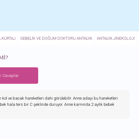
A KÜRTAJ
GEBELIK VE DOĞUM DOKTORU ANTALYA
ANTALYA JINEKOLOJI
MI?
 / Cevaplar
n kol ve bacak hareketleri dahi görülebilir. Anne adayı bu hareketleri
ek hala ters bir C şeklinde duruyor. Anne karnında 2 aylik bebek