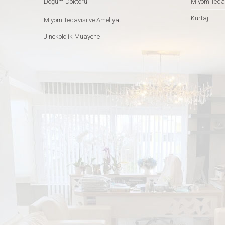
Doğum Doktoru
Miyom Tedav
Kürtaj
Miyom Tedavisi ve Ameliyatı
Jinekolojik Muayene