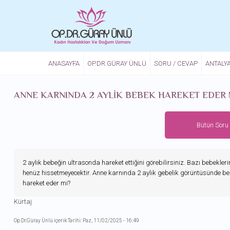
Ana içeriğe atla
ANASAYFA
OP.DR.GÜRAY ÜNLÜ
SORU / CEVAP
ANTALY
ANNE KARNINDA 2 AYLIK BEBEK HAREKET EDER 
Bütün Soru
2 aylık bebeğin ultrasonda hareket ettiğini görebilirsiniz. Bazı bebekleri
henüz hissetmeyecektir. Anne karnında 2 aylık gebelik görüntüsünde beb
hareket eder mi?
Kürtaj
Op.Dr.Güray Ünlü içerik Tarihi: Paz, 11/02/2025 - 16:49