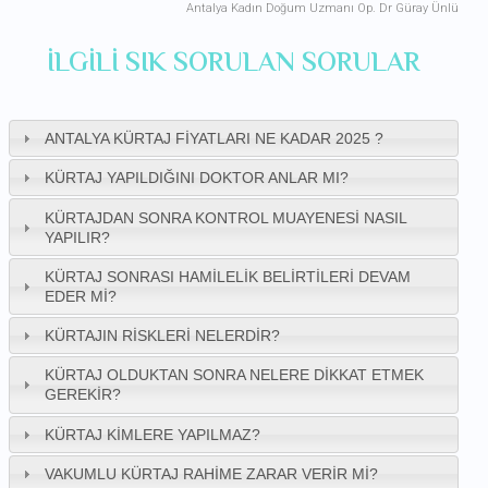
Antalya Kadın Doğum Uzmanı Op. Dr Güray Ünlü
ILGILI SIK SORULAN SORULAR
ANTALYA KÜRTAJ FIYATLARI NE KADAR 2025 ?
KÜRTAJ YAPILDIĞINI DOKTOR ANLAR MI?
KÜRTAJDAN SONRA KONTROL MUAYENESI NASIL
YAPILIR?
KÜRTAJ SONRASI HAMILELIK BELIRTILERI DEVAM
EDER MI?
KÜRTAJIN RISKLERI NELERDIR?
KÜRTAJ OLDUKTAN SONRA NELERE DIKKAT ETMEK
GEREKIR?
KÜRTAJ KIMLERE YAPILMAZ?
VAKUMLU KÜRTAJ RAHIME ZARAR VERIR MI?