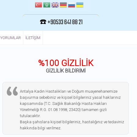
☎️ +90533 641 88 21
YORUMLAR
ILETIŞIM
%100 GİZLİLİK
GİZLİLİK BİLDİRİMİ
Antalya Kadın Hastalıkları ve Doğum muayenehanemize
başvurma sebebiniz ve kişisel bilgileriniz yasal haklarınız
kapsamında (T.C. Sağlık Bakanlığı Hasta Hakları
Yönetmeliği R.G. 01.08.1998, 23420) tamamen gizli
tutulacaktır.
Başka şahıslara kişisel bilgileriniz, hastalığınız ve tedaviniz
hakkında bilgi verilmez.