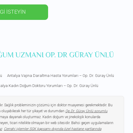
Gİ İSTEYİN
ĞUM UZMANI OP. DR GÜRAY ÜNLÜ
lü
Antalya Vajina Daraltma Hasta Yorumları – Op. Dr. Güray Ünlü
alya Kadın Doğum Doktoru Yorumları – Op. Dr. Güray Ünlü
dır. Sağlık probleminizin çözümü için doktor muayenesi gerekmektedir. Bu
 oluşabilecek her tür şikayet ve durumdan
Op.Dr. Güray Ünlü sorumlu
gulamaya dayanak oluşturmaz. Kadın doğum ve jinekolojik konularda
yen, ticari nitelikte olmayan bir web sitesidir. Bahsi geçen uygulamaların
az
.
Cerrahi işlemler SGK kapsamı dışında özel hastane şartlarında