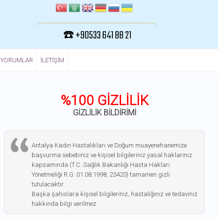
☎️ +90533 641 88 21
YORUMLAR
ILETIŞIM
%100 GİZLİLİK
GİZLİLİK BİLDİRİMİ
Antalya Kadın Hastalıkları ve Doğum muayenehanemize
başvurma sebebiniz ve kişisel bilgileriniz yasal haklarınız
kapsamında (T.C. Sağlık Bakanlığı Hasta Hakları
Yönetmeliği R.G. 01.08.1998, 23420) tamamen gizli
tutulacaktır.
Başka şahıslara kişisel bilgileriniz, hastalığınız ve tedaviniz
hakkında bilgi verilmez.