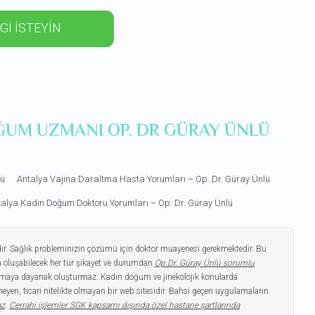
Gİ İSTEYİN
ĞUM UZMANI OP. DR GÜRAY ÜNLÜ
lü
Antalya Vajina Daraltma Hasta Yorumları – Op. Dr. Güray Ünlü
alya Kadın Doğum Doktoru Yorumları – Op. Dr. Güray Ünlü
dır. Sağlık probleminizin çözümü için doktor muayenesi gerekmektedir. Bu
 oluşabilecek her tür şikayet ve durumdan
Op.Dr. Güray Ünlü sorumlu
gulamaya dayanak oluşturmaz. Kadın doğum ve jinekolojik konularda
yen, ticari nitelikte olmayan bir web sitesidir. Bahsi geçen uygulamaların
az
.
Cerrahi işlemler SGK kapsamı dışında özel hastane şartlarında