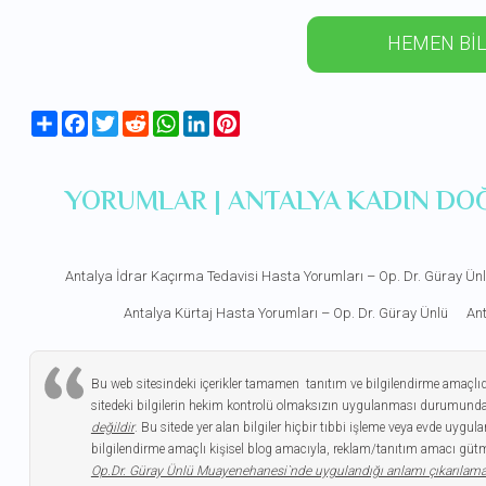
HEMEN BİL
Share
Facebook
Twitter
Reddit
WhatsApp
LinkedIn
Pinterest
YORUMLAR | ANTALYA KADIN DO
Antalya İdrar Kaçırma Tedavisi Hasta Yorumları – Op. Dr. Güray Ün
Antalya Kürtaj Hasta Yorumları – Op. Dr. Güray Ünlü
Ant
Bu web sitesindeki içerikler tamamen tanıtım ve bilgilendirme amaçlı
sitedeki bilgilerin hekim kontrolü olmaksızın uygulanması durumunda
değildir
. Bu sitede yer alan bilgiler hiçbir tıbbi işleme veya evde uy
bilgilendirme amaçlı kişisel blog amacıyla, reklam/tanıtım amacı gütme
Op.Dr. Güray Ünlü Muayenehanesi`nde uygulandığı anlamı çıkarılam