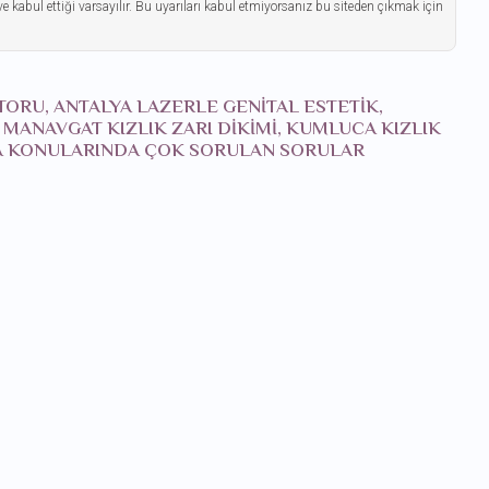
ve kabul ettiği varsayılır. Bu uyarıları kabul etmiyorsanız bu siteden çıkmak için
KTORU, ANTALYA LAZERLE GENITAL ESTETIK,
, MANAVGAT KIZLIK ZARI DIKIMI, KUMLUCA KIZLIK
LYA KONULARINDA ÇOK SORULAN SORULAR