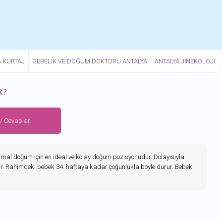
A KÜRTAJ
GEBELIK VE DOĞUM DOKTORU ANTALYA
ANTALYA JINEKOLOJI
R?
 / Cevaplar
mal doğum için en ideal ve kolay doğum pozisyonudur. Dolayısıyla
r. Rahimdeki bebek 34. haftaya kadar çoğunlukla böyle durur. Bebek