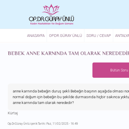
Ana içeriğe atla
ANASAYFA
OP.DR.GÜRAY ÜNLÜ
SORU / CEVAP
ANTALY
BEBEK ANNE KARNINDA TAM OLARAK NEREDEDI
Bütün Soru
anne karnında bebeğin duruş şekli Bebeğin başının aşağıda olması nor
normal doğum için bebeğin bu şekilde durmasında hiçbir sakınca yoktu
anne karnında tam olarak nerededir?
Kürtaj
Op.Dr.Güray Ünlü içerik Tarihi: Paz, 11/02/2025 - 16:49