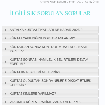
Antalya Kadın Doğum Uzmanı Op. Dr Güray Ünlü
ILGILI SIK SORULAN SORULAR
ANTALYA KÜRTAJ FIYATLARI NE KADAR 2025 ?
KÜRTAJ YAPILDIĞINI DOKTOR ANLAR MI?
KÜRTAJDAN SONRA KONTROL MUAYENESI NASIL
YAPILIR?
KÜRTAJ SONRASI HAMILELIK BELIRTILERI DEVAM
EDER MI?
KÜRTAJIN RISKLERI NELERDIR?
KÜRTAJ OLDUKTAN SONRA NELERE DIKKAT ETMEK
GEREKIR?
KÜRTAJ KIMLERE YAPILMAZ?
VAKUMLU KÜRTAJ RAHIME ZARAR VERIR MI?