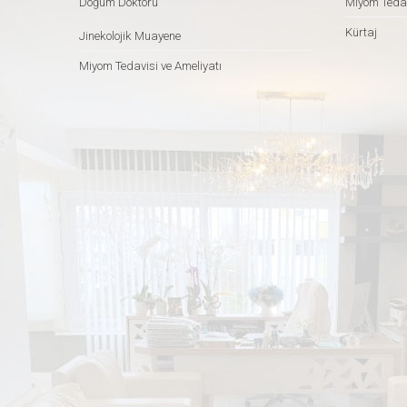
Doğum Doktoru
Miyom Tedav
Kürtaj
Jinekolojik Muayene
Miyom Tedavisi ve Ameliyatı