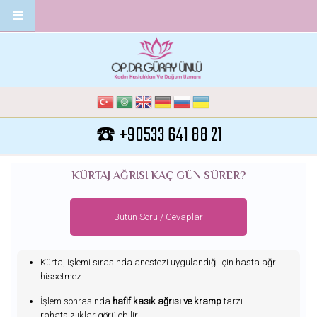
Ana içeriğe atla
☎️ +90533 641 88 21
KÜRTAJ AĞRISI KAÇ GÜN SÜRER?
Bütün Soru / Cevaplar
Kürtaj işlemi sırasında anestezi uygulandığı için hasta ağrı
hissetmez.
İşlem sonrasında
hafif kasık ağrısı ve kramp
tarzı
rahatsızlıklar görülebilir.