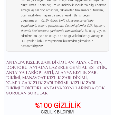
oluşturmaz. Kadın doğum ve jinekolojik konularda bilgilendirme
amaçlı kişisel blog amacıyla, reklam/tanıtım amacı gütmeyen,
ticari nitelikte olmayan bir web sitesidir. Bahsi geçen
uygulamaların
Op.Dr. Güray Ünlü Muayenehanesi`nde
uygulandığı anlamı çıkarılamaz
.
Cerrahi işlemler SGK kapsamı
dışında özel hastane şartlarında yapılmaktadır
. Bu siteyi ziyaret
edenlerin bu uyarıları okuyup anladığı ve kabul ettiği varsayılır.
Bu uyarıları kabul etmiyorsanız bu siteden çıkmak için
hemen
tıklayınız
.
ANTALYA KIZLIK ZARI DIKIMI, ANTALYA KÜRTAJ
DOKTORU, ANTALYA LAZERLE GENITAL ESTETIK,
ANTALYA LABIOPLASTI, ALANYA KIZLIK ZARI
DIKIMI, MANAVGAT KIZLIK ZARI DIKIMI,
KUMLUCA KIZLIK ZARI DIKIMI, KIZLIK ZARI
DIKIMI DOKTORU ANTALYA KONULARINDA ÇOK
SORULAN SORULAR
%100 GİZLİLİK
GİZLİLİK BİLDİRİMİ