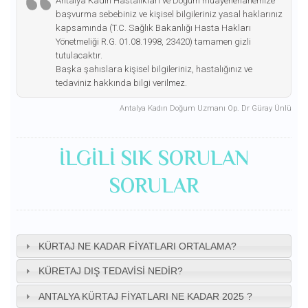
Antalya Kadın Hastalıkları ve Doğum muayenehanemize
başvurma sebebiniz ve kişisel bilgileriniz yasal haklarınız
kapsamında (T.C. Sağlık Bakanlığı Hasta Hakları
Yönetmeliği R.G. 01.08.1998, 23420) tamamen gizli
tutulacaktır.
Başka şahıslara kişisel bilgileriniz, hastalığınız ve
tedaviniz hakkında bilgi verilmez.
Antalya Kadın Doğum Uzmanı Op. Dr Güray Ünlü
ILGILI SIK SORULAN
SORULAR
KÜRTAJ NE KADAR FIYATLARI ORTALAMA?
KÜRETAJ DIŞ TEDAVISI NEDIR?
ANTALYA KÜRTAJ FIYATLARI NE KADAR 2025 ?