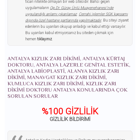
ticari nitelikte olmayan bir web sitesidir. Bahsi geçen
uygulamaların
Op.Dr. Güray Ünlü Muayenehanesi`nde
uygulandığı anlamı çıkarılamaz
.
Cerrahi işlemler SGK kapsamı
dışında özel hastane şartlarında yapılmaktadır
. Bu siteyi ziyaret
edenlerin bu uyarıları okuyup anladığı ve kabul ettiği varsayılır.
Bu uyarıları kabul etmiyorsanız bu siteden çıkmak için
hemen
tıklayınız
.
ANTALYA KIZLIK ZARI DIKIMI, ANTALYA KÜRTAJ
DOKTORU, ANTALYA LAZERLE GENITAL ESTETIK,
ANTALYA LABIOPLASTI, ALANYA KIZLIK ZARI
DIKIMI, MANAVGAT KIZLIK ZARI DIKIMI,
KUMLUCA KIZLIK ZARI DIKIMI, KIZLIK ZARI
DIKIMI DOKTORU ANTALYA KONULARINDA ÇOK
SORULAN SORULAR
%100 GİZLİLİK
GİZLİLİK BİLDİRİMİ