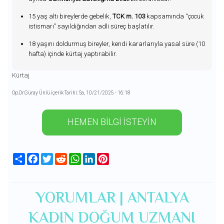
15 yaş altı bireylerde gebelik,
TCK m. 103
kapsamında “çocuk
istismarı” sayıldığından adli süreç başlatılır.
18 yaşını doldurmuş bireyler, kendi kararlarıyla yasal süre (10
hafta) içinde kürtaj yaptırabilir.
Kürtaj
Op.Dr.Güray Ünlü içerik Tarihi: Sa, 10/21/2025 - 16:18
HEMEN BİLGİ İSTEYİN
Share
Facebook
Twitter
Reddit
WhatsApp
LinkedIn
Pinterest
YORUMLAR | ANTALYA
KADIN DOĞUM UZMANI