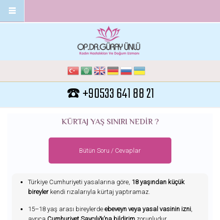
Ana içeriğe atla
☎️ +90533 641 88 21
KÜRTAJ YAŞ SINIRI NEDIR ?
Bütün Soru / Cevaplar
Türkiye Cumhuriyeti yasalarına göre,
18 yaşından küçük
bireyler
kendi rızalarıyla kürtaj yaptıramaz.
15–18 yaş arası bireylerde
ebeveyn veya yasal vasinin izni
,
ayrıca
Cumhuriyet Savcılığı’na bildirim
zorunludur.