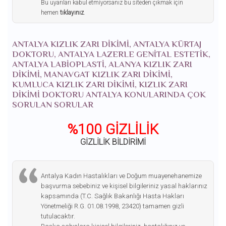
Bu uyarıları kabul etmiyorsanız bu siteden çıkmak için
hemen
tıklayınız
.
ANTALYA KIZLIK ZARI DIKIMI, ANTALYA KÜRTAJ
DOKTORU, ANTALYA LAZERLE GENITAL ESTETIK,
ANTALYA LABIOPLASTI, ALANYA KIZLIK ZARI
DIKIMI, MANAVGAT KIZLIK ZARI DIKIMI,
KUMLUCA KIZLIK ZARI DIKIMI, KIZLIK ZARI
DIKIMI DOKTORU ANTALYA KONULARINDA ÇOK
SORULAN SORULAR
%100 GİZLİLİK
GİZLİLİK BİLDİRİMİ
Antalya Kadın Hastalıkları ve Doğum muayenehanemize
başvurma sebebiniz ve kişisel bilgileriniz yasal haklarınız
kapsamında (T.C. Sağlık Bakanlığı Hasta Hakları
Yönetmeliği R.G. 01.08.1998, 23420) tamamen gizli
tutulacaktır.