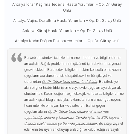
Antalya İdrar Kaçırma Tedavisi Hasta Yorumları – Op. Dr. Güray
Ünlü
Antalya Vajina Daraltma Hasta Yorumları – Op. Dr. Güray Ünlü
Antalya Kürtaj Hasta Yorumları – Op. Dr. Güray Ünlü
Antalya Kadın Doğum Doktoru Yorumları – Op. Dr. Güray Ünlü
Bu web sitesindeki içerikler tamamen tanıtım ve bilgilendirme
amaçlıdır. Sağlık probleminizin çözümü için doktor muayenesi
gerekmektedir. Bu sitedeki bilgilerin hekim kontrolü olmaksızın
uygulanması durumunda oluşabilecek her tür şikayet ve
durumdan
Op.Dr. Güray Ünlü sorumlu değildir
. Bu sitede yer
alan bilgiler hiçbir tıbbi işleme veya evde uygulamaya dayanak
oluşturmaz. Kadın doğum ve jinekolojik konularda bilgilendirme
amaçlı kişisel blog amacıyla, reklam/tanıtım amacı gütmeyen,
ticari nitelikte olmayan bir web sitesidir. Bahsi geçen
uygulamaların
Op.Dr. Güray Ünlü Muayenehanesi`nde
uygulandığı anlamı çıkarılamaz
.
Cerrahi işlemler SGK kapsamı
dışında özel hastane şartlarında yapılmaktadır
. Bu siteyi ziyaret
edenlerin bu uyarıları okuyup anladığı ve kabul ettiği varsayılır.