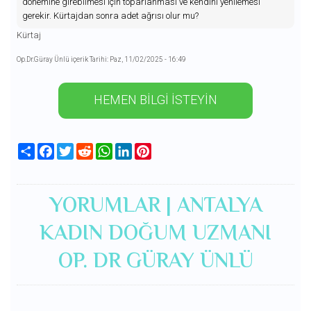
dönemine girebilmesi için toparlanması ve kendini yenilemesi
gerekir. Kürtajdan sonra adet ağrısı olur mu?
Kürtaj
Op.Dr.Güray Ünlü içerik Tarihi: Paz, 11/02/2025 - 16:49
HEMEN BİLGİ İSTEYİN
Share
Facebook
Twitter
Reddit
WhatsApp
LinkedIn
Pinterest
YORUMLAR | ANTALYA
KADIN DOĞUM UZMANI
OP. DR GÜRAY ÜNLÜ