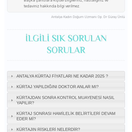
Başka şahıslara kişisel bilgileriniz, hastalığınız ve
tedaviniz hakkında bilgi verilmez.
Antalya Kadın Doğum Uzmanı Op. Dr Güray Ünlü
ILGILI SIK SORULAN
SORULAR
ANTALYA KÜRTAJ FIYATLARI NE KADAR 2025 ?
KÜRTAJ YAPILDIĞINI DOKTOR ANLAR MI?
KÜRTAJDAN SONRA KONTROL MUAYENESI NASIL
YAPILIR?
KÜRTAJ SONRASI HAMILELIK BELIRTILERI DEVAM
EDER MI?
KÜRTAJIN RISKLERI NELERDIR?